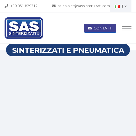
+39 051.829312
sales-sint@sassinterizzati.com
IT
CONTATTI
SINTERIZZATI E PNEUMATICA