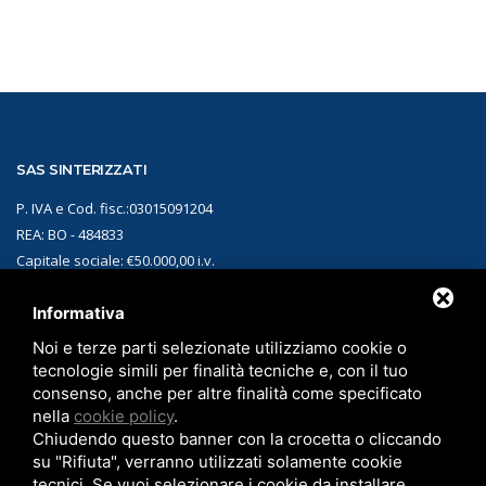
SAS SINTERIZZATI
P. IVA e Cod. fisc.:03015091204
REA: BO - 484833
Capitale sociale: €50.000,00 i.v.
PEC: sassinterizzati@legalmail.it
Informativa
Noi e terze parti selezionate utilizziamo cookie o
CONTATTI
tecnologie simili per finalità tecniche e, con il tuo
Sede:
Via Matteotti, 1 40010 Sala Bolognese (BO)
consenso, anche per altre finalità come specificato
nella
cookie policy
.
Telefono:
+39 051.829312
Chiudendo questo banner con la crocetta o cliccando
Email:
sales-sint@sassinterizzati.com
su "Rifiuta", verranno utilizzati solamente cookie
tecnici. Se vuoi selezionare i cookie da installare,