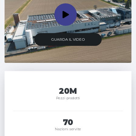
GUARDA IL VIDEO
20M
Pezzi prodotti
70
Nazioni servite