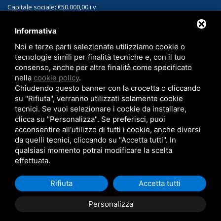
Capitale sociale: €50.000,00 i.v.
PEC: sassinterizzati@legalmail.it
Informativa
Noi e terze parti selezionate utilizziamo cookie o
CONTATTI
tecnologie simili per finalità tecniche e, con il tuo
Sede:
Via Matteotti, 1 40010 Sala Bolognese (BO)
consenso, anche per altre finalità come specificato
nella
cookie policy
.
Telefono:
+39 051.829312
Chiudendo questo banner con la crocetta o cliccando
Email:
sales-sint@sassinterizzati.com
su "Rifiuta", verranno utilizzati solamente cookie
tecnici. Se vuoi selezionare i cookie da installare,
clicca su "Personalizza". Se preferisci, puoi
acconsentire all'utilizzo di tutti i cookie, anche diversi
da quelli tecnici, cliccando su "Accetta tutti". In
qualsiasi momento potrai modificare la scelta
effettuata.
Copyright © 2026 SAS Sinterizzati -
Privacy policy
-
Cookie Policy
-
Note
Rifiuta
Accetta tutti
legali
Personalizza