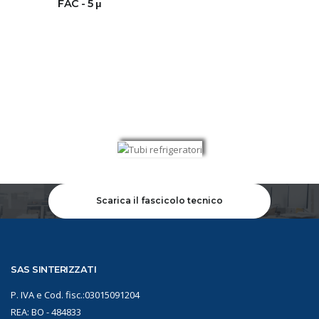
FAC - 5 μ
Scarica il fascicolo tecnico
SAS SINTERIZZATI
P. IVA e Cod. fisc.:03015091204
REA: BO - 484833