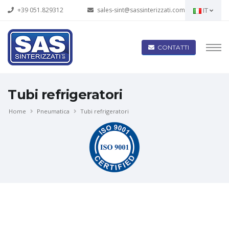
+39 051.829312
sales-sint@sassinterizzati.com
IT
CONTATTI
Tubi refrigeratori
Home
Pneumatica
Tubi refrigeratori