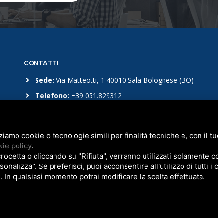
CONTATTI
Sede:
Via Matteotti, 1 40010 Sala Bolognese (BO)
Telefono:
+39 051.829312
Email:
sales-sint@sassinterizzati.com
zziamo cookie o tecnologie simili per finalità tecniche e, con il 
ie policy
.
cetta o cliccando su "Rifiuta", verranno utilizzati solamente co
sonalizza". Se preferisci, puoi acconsentire all'utilizzo di tutti i
". In qualsiasi momento potrai modificare la scelta effettuata.
e Policy
-
Note legali