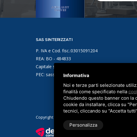
SAS SINTERIZZATI
P. IVA e Cod. fisc.:03015091204
REA: BO - 484833
Capitale sociale: €50.000,00 i.v.
PEC: sassinterizzati@legalmail.it
Informativa
Noi e terze parti selezionate utili
finalità come specificato nella
cook
Chiudendo questo banner con la cro
cookie da installare, clicca su "Per
tecnici, cliccando su "Accetta tutti
Copyright © 2026 SAS Sinterizzati -
Privacy policy
-
Cooki
Personalizza