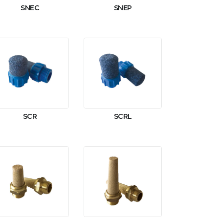
SNEC
SNEP
SCR
SCRL