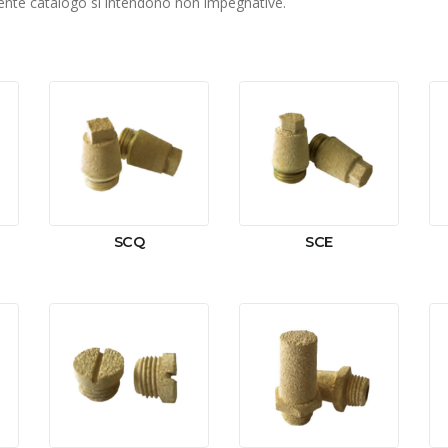
esente catalogo si intendono non impegnative.
SCQ
SCE