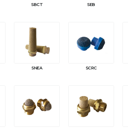
SBCT
SEB
SNEA
SCRC