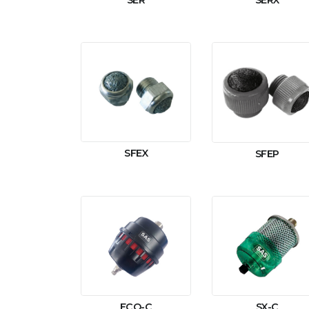
SER
SERX
SFEX
SFEP
ECO-C
SX-C