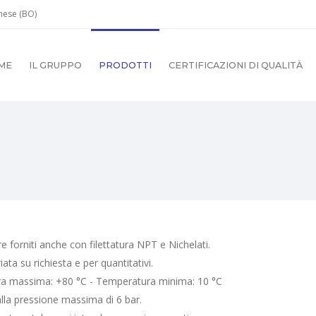
gnese (BO)
ME
IL GRUPPO
PRODOTTI
CERTIFICAZIONI DI QUALITÀ
 forniti anche con filettatura NPT e Nichelati.
ta su richiesta e per quantitativi.
ura massima: +80 °C - Temperatura minima: 10 °C
 alla pressione massima di 6 bar.