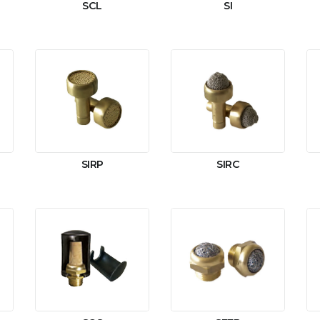
SCL
SI
SIRP
SIRC