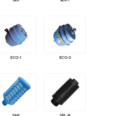
SEX
SEX-T
ECO-1
ECO-S
SAP
SPL-R