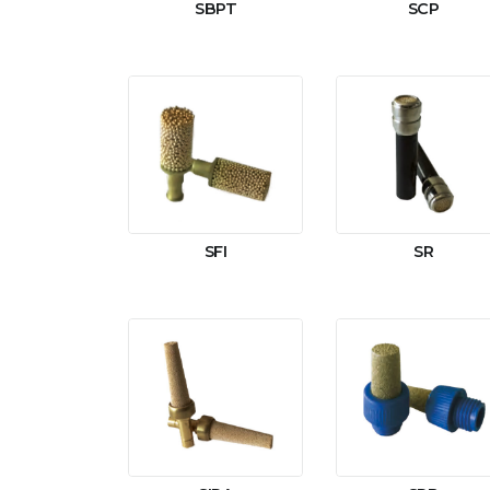
SBPT
SCP
SFI
SR