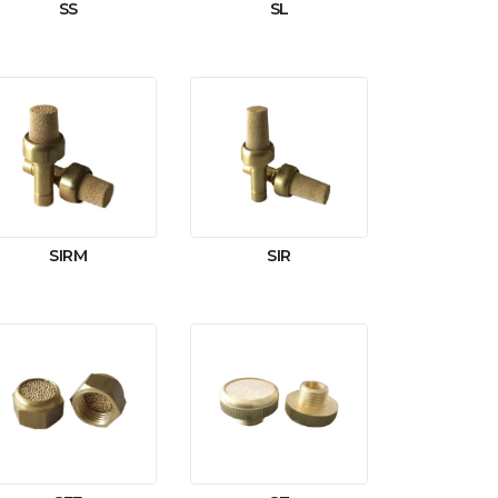
SS
SL
SIRM
SIR