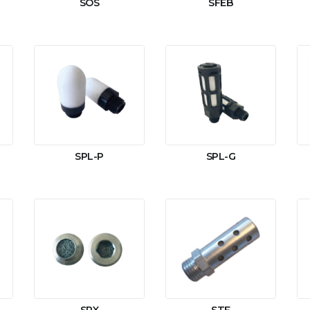
SOS
SFEB
SPL-P
SPL-G