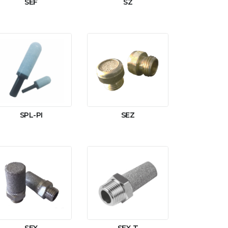
SEF
SZ
SEZ
SPL-PI