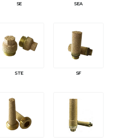
SE
SEA
STE
SF