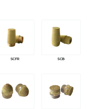
SCFR
SCB