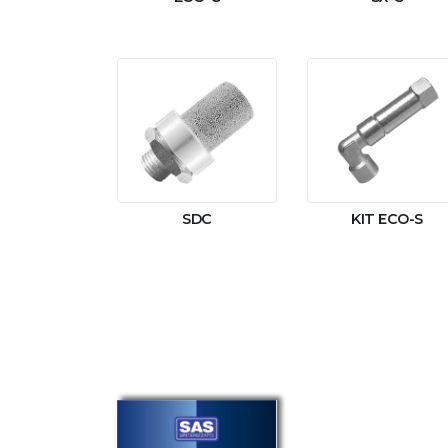
SDC
KIT ECO-S