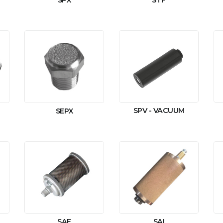
SPX
STF
SPV - VACUUM
SEPX
SAE
SAI