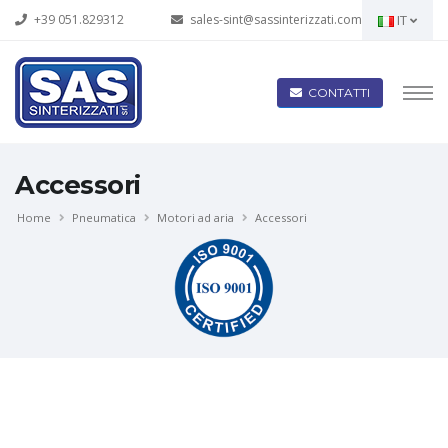
+39 051.829312
sales-sint@sassinterizzati.com
IT
CONTATTI
Accessori
Home
Pneumatica
Motori ad aria
Accessori