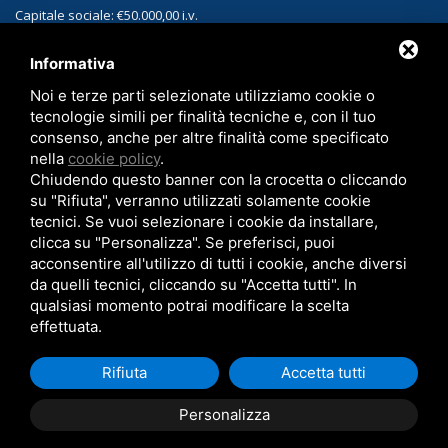
Capitale sociale: €50.000,00 i.v.
PEC: sassinterizzati@legalmail.it
Informativa
Noi e terze parti selezionate utilizziamo cookie o
CONTATTI
tecnologie simili per finalità tecniche e, con il tuo
Sede:
Via Matteotti, 1 40010 Sala Bolognese (BO)
consenso, anche per altre finalità come specificato
nella
cookie policy
.
Telefono:
+39 051.829312
Chiudendo questo banner con la crocetta o cliccando
Email:
sales-sint@sassinterizzati.com
su "Rifiuta", verranno utilizzati solamente cookie
tecnici. Se vuoi selezionare i cookie da installare,
clicca su "Personalizza". Se preferisci, puoi
acconsentire all'utilizzo di tutti i cookie, anche diversi
da quelli tecnici, cliccando su "Accetta tutti". In
qualsiasi momento potrai modificare la scelta
effettuata.
Copyright © 2026 SAS Sinterizzati -
Privacy policy
-
Cookie Policy
-
Note
Rifiuta
Accetta tutti
legali
Personalizza