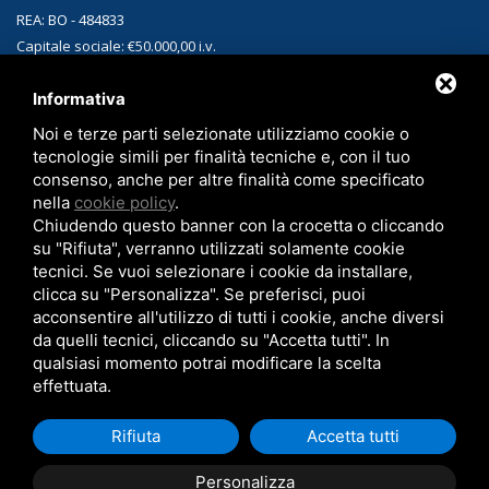
REA: BO - 484833
Capitale sociale: €50.000,00 i.v.
PEC: sassinterizzati@legalmail.it
Informativa
Noi e terze parti selezionate utilizziamo cookie o
CONTATTI
tecnologie simili per finalità tecniche e, con il tuo
Sede:
Via Matteotti, 1 40010 Sala Bolognese (BO)
consenso, anche per altre finalità come specificato
nella
cookie policy
.
Telefono:
+39 051.829312
Chiudendo questo banner con la crocetta o cliccando
Email:
sales-sint@sassinterizzati.com
su "Rifiuta", verranno utilizzati solamente cookie
tecnici. Se vuoi selezionare i cookie da installare,
clicca su "Personalizza". Se preferisci, puoi
acconsentire all'utilizzo di tutti i cookie, anche diversi
da quelli tecnici, cliccando su "Accetta tutti". In
qualsiasi momento potrai modificare la scelta
effettuata.
Copyright © 2026 SAS Sinterizzati -
Privacy policy
-
Cookie Policy
-
Note
Rifiuta
Accetta tutti
legali
Personalizza