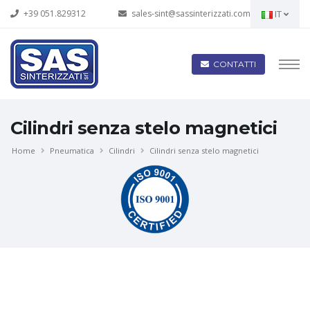
+39 051.829312
sales-sint@sassinterizzati.com
IT
CONTATTI
Cilindri senza stelo magnetici
Home
Pneumatica
Cilindri
Cilindri senza stelo magnetici